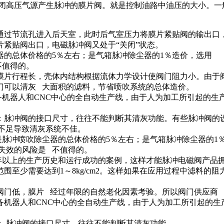
闭高压气源产生脉冲的膜片阀。就是控制油路中油压的大小。一
节流孔进入后天室，此时后气室压力将膜片紧贴阀的输出口，
紧贴阀出口，电磁脉冲阀又处于“关闭”状态。
总体价格的5％左右；是气箱脉冲除尘器的1％造价，选用 的
不值得的。
程长，壳体内结构根据流体力学设计使阀门阻力小。由于阀体的
门可以清灰 大面积的滤料，节省喷吹系统的总体造价。
器人和CNC中心的全自动生产线，由于人为加工所引起的生
冲阀的接口尺寸，往往不能判断其清灰功能。有些脉冲阀的设
量不足导致清灰系统不佳。
冲喷吹除尘器的总体价格的5％左右；是气箱脉冲除尘器的1
统失效的风险是 不值得的。
以上的生产历史和运行成功的案例，这样才能脉冲电磁阀产品拥有
少需要达到1～8kg/cm2。这样如果在应用过程中滤料的
低，膜片 经过年限的自然老化因素考验。所以阀门供应商 
机器人和CNC中心的全自动生产线，由于人为加工所引起的生
 脉冲阀的接口尺寸，往往不能判断其清灰功能。