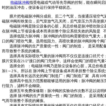
电磁脉冲阀
指受电磁或气动等先导阀的控制，能在瞬间启
时的油压冲击，使设备运行保持平稳状态。
膜片把电磁脉冲阀分成前、后二个气室，当接通压缩空气通过
磁脉冲阀衔铁复位，后气室放气孔关闭，后气室压力升高使膜片
电磁脉冲阀是除尘设备的心脏，其总价格是脉冲喷吹除尘器的
在脉冲阀上节省设备成本而承担整个除尘系统失效的风险是 
选择低阻力脉冲阀：脉冲阀的内部结构需要喷吹气量大，膜片行
口的阀门喷吹气量。选用低阻力、高喷吹量的脉冲阀则每个阀
选择脉冲阀的生产质量统一性：阀门的制造， 是采用配备机
而导致整个系统的瘫痪。
选择具有实际喷吹气量的脉冲阀而不仅仅是连接口径尺寸：脉
膜片安装在21/2"接口的阀门壳体中。这样会使阀门的喷吹气
选择全的 ：电磁脉冲阀乃是除尘设备的心脏，其总价格是脉
加1～2％。所以在 脉冲阀上节省设备成本而承担整个除尘系
选择具有长远历史的阀门制造厂：阀门制造厂家 具有10年
选择高中低压力范围都能够适用的脉冲阀：脉冲阀的耐压范围至
行阻力，滤料不会糊袋。
选择五年免费保修期：脉冲阀的实验动作次数不足以说明阀门
选择 脉冲阀的生产质量统一性：阀门的制造， 是采用配备
气而导致整个系统的瘫痪。
选择具有实际喷吹气量的脉冲阀而不仅仅是连接口径尺寸：